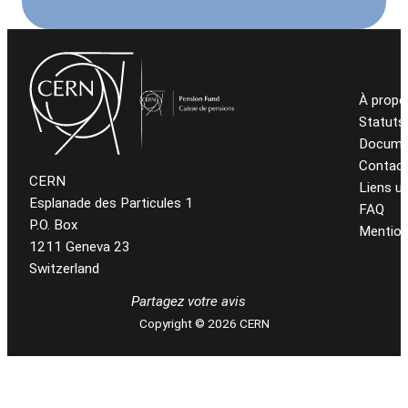
À propo
Statuts
Docume
Contac
CERN
Liens ut
Esplanade des Particules 1
FAQ
P.O. Box
Mention
1211 Geneva 23
Switzerland
Partagez votre avis
Copyright © 2026 CERN