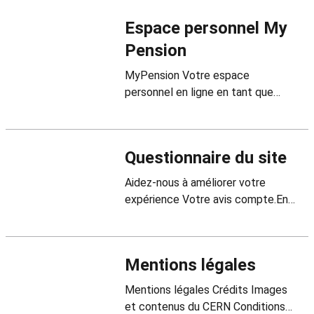
Caisse de pensions du CERN.
Espace personnel My
Pension
MyPension Votre espace
personnel en ligne en tant que
membre Un espace clair, simple et
sécurisé pour consulter vos
informations et accéder à des…
Questionnaire du site
Aidez-nous à améliorer votre
expérience Votre avis compte.En
quelques secondes, partagez
votre expérience pour nous aider à
améliorer…
Mentions légales
Mentions légales Crédits Images
et contenus du CERN Conditions