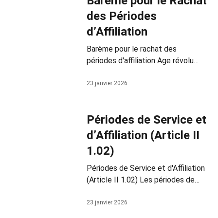
Barème pour le Rachat
des Périodes
d’Affiliation
Barème pour le rachat des
périodes d'affiliation Age révolu
lors de la demande de rachat A.
Personnes déjà membres de la
23 janvier 2026
Caisse au…
Périodes de Service et
d’Affiliation (Article II
1.02)
Périodes de Service et d'Affiliation
(Article II 1.02) Les périodes de
service et d'affiliation sont
calculées en années, mois et jours
23 janvier 2026
entiers, y compris le premier et le