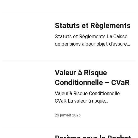
d’utilisation des médias
audiovisuels du CERN → Contenus
de…
Statuts et Règlements
Statuts et Règlements La Caisse
de pensions a pour objet d’assurer
ses membres et bénéficiaires, ainsi
que les membres de leur famille,
contre les conséquences
Valeur à Risque
économiques de l’invalidité, de la
vieillesse et du décès.
Conditionnelle – CVaR
Valeur à Risque Conditionnelle
CVaR La valeur à risque
conditionnelle est également
appelée « perte attendue »,
23 janvier 2026
« valeur à risque moyenne » ou
« risque de perte extrême ».