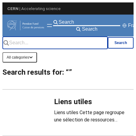
Aller
CERN
| Accelerating science
au
contenu
Fra
Search
Search
All categories
Search results for: “”
Liens utiles
Liens utiles Cette page regroupe
une sélection de ressources
externes pouvant être utiles aux
membres et bénéficiaires de la