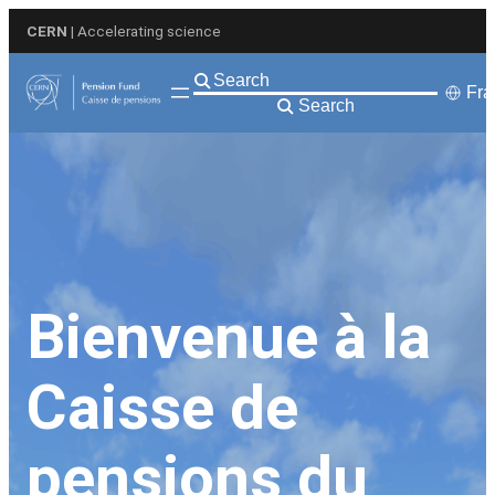
Aller
CERN
| Accelerating science
au
contenu
Fra
Search
Bienvenue à la
Caisse de
pensions du