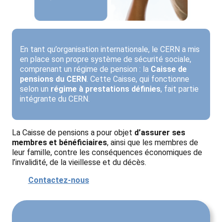
En tant qu’organisation internationale, le CERN a mis
en place son propre système de sécurité sociale,
comprenant un régime de pension : la
Caisse de
pensions du CERN
. Cette Caisse, qui fonctionne
selon un
régime à prestations définies
, fait partie
intégrante du CERN.
La Caisse de pensions a pour objet
d’assurer ses
membres et bénéficiaires
, ainsi que les membres de
leur famille, contre les conséquences économiques de
l’invalidité, de la vieillesse et du décès.
Contactez-nous