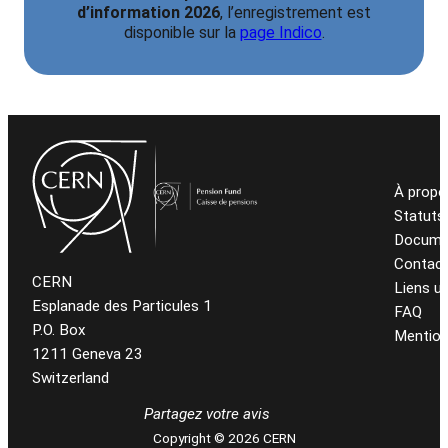
d’information 2026
, l’enregistrement est
disponible sur la
page Indico
.
À propo
Statuts
Docume
Contac
CERN
Liens ut
Esplanade des Particules 1
FAQ
P.O. Box
Mention
1211 Geneva 23
Switzerland
Partagez votre avis
Copyright © 2026 CERN