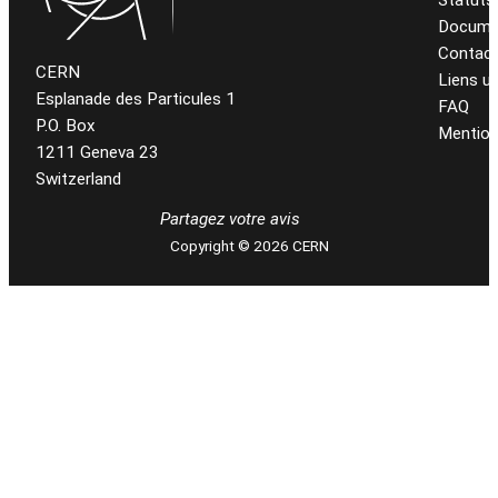
Docume
Contac
CERN
Liens ut
Esplanade des Particules 1
FAQ
P.O. Box
Mention
1211 Geneva 23
Switzerland
Partagez votre avis
Copyright © 2026 CERN