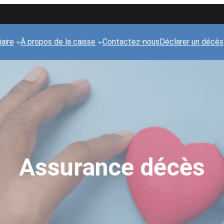
iaire
À propos de la caisse
Contactez-nous
Déclarer un décès
Assurance décès