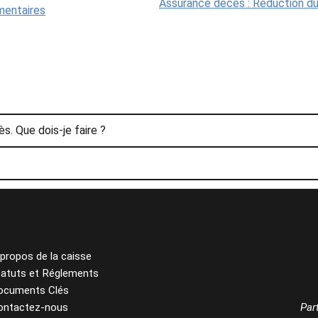
Assurance décès : Réduction du 
mentaires
s. Que dois-je faire ?
propos de la caisse
tatuts et Réglements
ocuments Clés
ontactez-nous
Par