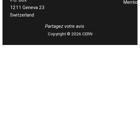
P.O. Box
Mention
1211 Geneva 23
Switzerland
Partagez votre avis
Copyright © 2026 CERN