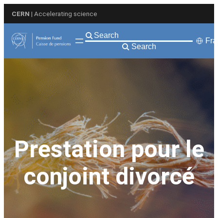
Aller
CERN
| Accelerating science
au
contenu
Fra
Search
Prestation pour le
conjoint divorcé