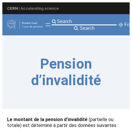
Aller
CERN
| Accelerating science
au
contenu
Fra
Search
Pension
d’invalidité
Le montant de la pension d’invalidité
(partielle ou
totale) est déterminé à partir des données suivantes :