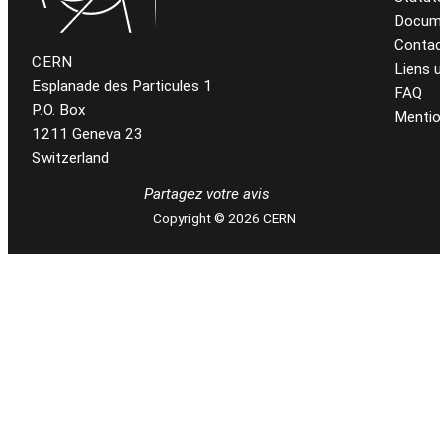
Docume
Contac
CERN
Liens ut
Esplanade des Particules 1
FAQ
P.O. Box
Mention
1211 Geneva 23
Switzerland
Partagez votre avis
Copyright © 2026 CERN