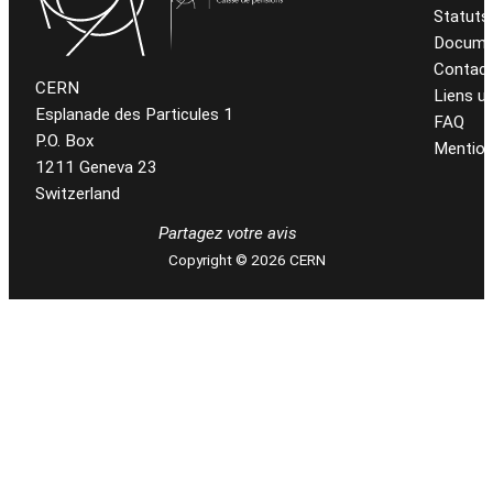
Statuts
Docume
Contac
CERN
Liens ut
Esplanade des Particules 1
FAQ
P.O. Box
Mention
1211 Geneva 23
Switzerland
Partagez votre avis
Copyright © 2026 CERN